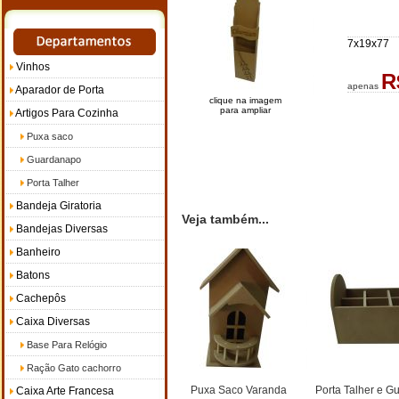
7x19x77
Vinhos
R
apenas
Aparador de Porta
clique na imagem
para ampliar
Artigos Para Cozinha
Puxa saco
Guardanapo
Porta Talher
Bandeja Giratoria
Veja também...
Bandejas Diversas
Banheiro
Batons
Cachepôs
Caixa Diversas
Base Para Relógio
Ração Gato cachorro
Puxa Saco Varanda
Porta Talher e 
Caixa Arte Francesa