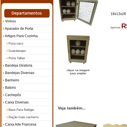
18x13x28
Vinhos
R
apenas
Aparador de Porta
Artigos Para Cozinha
Puxa saco
Guardanapo
Porta Talher
Bandeja Giratoria
clique na imagem
Bandejas Diversas
para ampliar
Banheiro
Batons
Cachepôs
Caixa Diversas
Veja também...
Base Para Relógio
Ração Gato cachorro
Caixa Arte Francesa