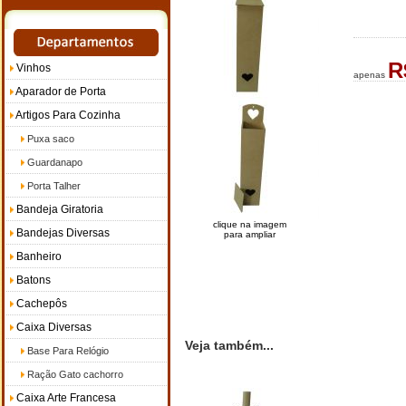
R
Vinhos
apenas
Aparador de Porta
Artigos Para Cozinha
Puxa saco
Guardanapo
Porta Talher
Bandeja Giratoria
clique na imagem
Bandejas Diversas
para ampliar
Banheiro
Batons
Cachepôs
Caixa Diversas
Veja também...
Base Para Relógio
Ração Gato cachorro
Caixa Arte Francesa