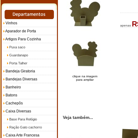
R
Vinhos
apenas
Aparador de Porta
Artigos Para Cozinha
Puxa saco
Guardanapo
Porta Talher
Bandeja Giratoria
clique na imagem
Bandejas Diversas
para ampliar
Banheiro
Batons
Cachepôs
Caixa Diversas
Veja também...
Base Para Relógio
Ração Gato cachorro
Caixa Arte Francesa