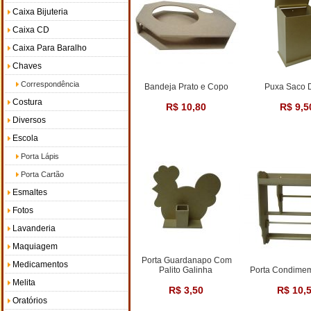
Caixa Bijuteria
Caixa CD
Caixa Para Baralho
Chaves
Correspondência
Bandeja Prato e Copo
Puxa Saco 
Costura
R$ 10,80
R$ 9,5
Diversos
Escola
Porta Lápis
Porta Cartão
Esmaltes
Fotos
Lavanderia
Maquiagem
Porta Guardanapo Com
Medicamentos
Palito Galinha
Porta Condimem
Melita
R$ 3,50
R$ 10,
Oratórios