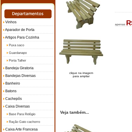
R
Vinhos
apenas
Aparador de Porta
Artigos Para Cozinha
Puxa saco
Guardanapo
Porta Talher
Bandeja Giratoria
clique na imagem
Bandejas Diversas
para ampliar
Banheiro
Batons
Cachepôs
Caixa Diversas
Veja também...
Base Para Relógio
Ração Gato cachorro
Caixa Arte Francesa