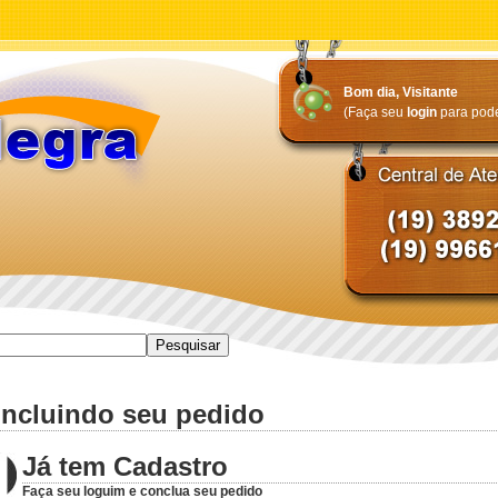
Bom dia,
Visitante
(Faça seu
login
para poder
ncluindo seu pedido
Já tem Cadastro
Faça seu loguim e conclua seu pedido