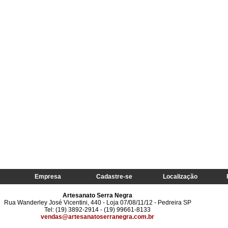
Empresa
Cadastre-se
Localização
Artesanato Serra Negra
Rua Wanderley José Vicentini, 440 - Loja 07/08/11/12 - Pedreira SP
Tel: (19) 3892-2914 - (19) 99661-8133
vendas@artesanatoserranegra.com.br