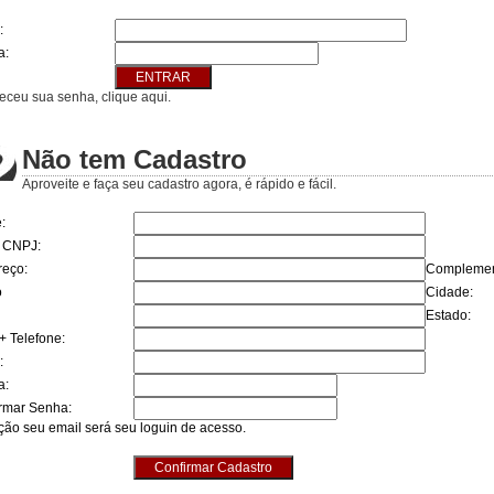
:
a:
ceu sua senha, clique aqui.
Não tem Cadastro
Aproveite e faça seu cadastro agora, é rápido e fácil.
:
 CNPJ:
eço:
Complemen
o
Cidade:
Estado:
 Telefone:
:
a:
rmar Senha:
ção seu email será seu loguin de acesso.