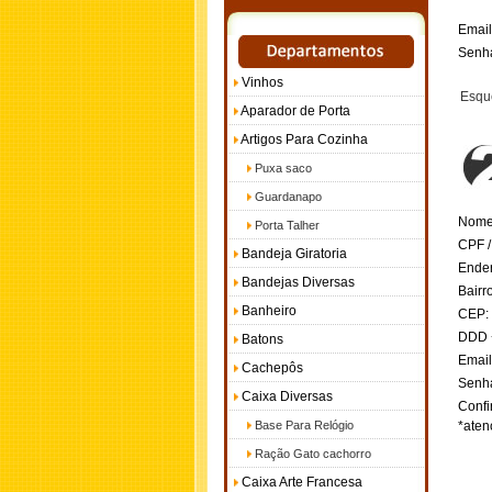
Email
Senh
Vinhos
Esque
Aparador de Porta
Artigos Para Cozinha
Puxa saco
Guardanapo
Nome
Porta Talher
CPF /
Bandeja Giratoria
Ender
Bandejas Diversas
Bairr
Banheiro
CEP:
DDD +
Batons
Email
Cachepôs
Senh
Caixa Diversas
Confi
Base Para Relógio
*aten
Ração Gato cachorro
Caixa Arte Francesa